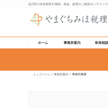
コ
ナ
品川区の女性税理士/相続、税金、経理のご相談/オンライン
ン
ビ
テ
ゲ
ン
ー
ツ
シ
へ
ョ
ス
ン
キ
に
ッ
移
ホーム
事務所案内
単発相
プ
動
トップページ
事務所案内
事務所概要