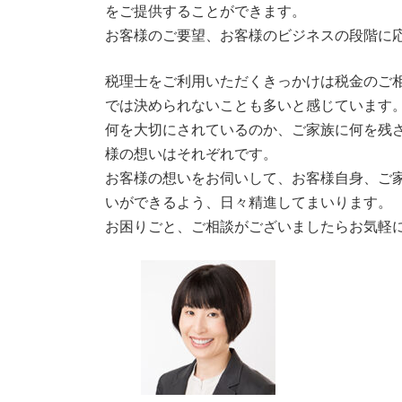
をご提供することができます。
4.4.
お客さまが納得して前へ進む
お客様のご要望、お客様のビジネスの段階に
4.5.
一般企業の経理経験
税理士をご利用いただくきっかけは税金のご
4.6.
得意な分野
では決められないことも多いと感じています
何を大切にされているのか、ご家族に何を残
4.7.
単発（スポット）でも相談で
様の想いはそれぞれです。
お客様の想いをお伺いして、お客様自身、ご
5.
事務所のロゴについて
いができるよう、日々精進してまいります。
お困りごと、ご相談がございましたらお気軽