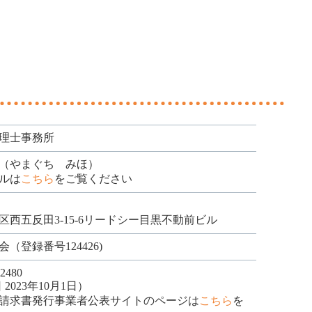
理士事務所
（やまぐち みほ）
ルは
こちら
をご覧ください
区西五反田3-15-6リードシー目黒不動前ビル
（登録番号124426)
882480
2023年10月1日）
請求書発行事業者公表サイトのページは
こちら
を