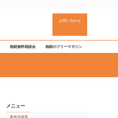
グ
お問い合わせ
ル
ア
ー
イ
プ
コ
リ
ン
リ
ン
ン
談
相続無料相談会
相続のフリーマガジン
ク
ク
メニュー
事務所概要