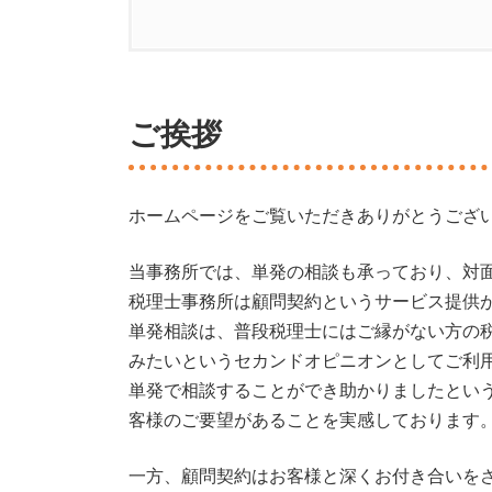
1.
ご挨拶
2.
事務所案内
ご挨拶
3.
ご相談会場のご案内
3.1.
相談会場までのアクセス
ホームページをご覧いただきありがとうござ
3.2.
東急目黒線「不動前」駅から
当事務所では、単発の相談も承っており、対
4.
事務所の特徴
税理士事務所は顧問契約というサービス提供
単発相談は、普段税理士にはご縁がない方の
4.1.
代表税理士がすべてのお客さ
みたいというセカンドオピニオンとしてご利
単発で相談することができ助かりましたとい
4.2.
お客さまのお話を丁寧に伺い
客様のご要望があることを実感しております
4.3.
わかりやすい説明をいたしま
一方、顧問契約はお客様と深くお付き合いを