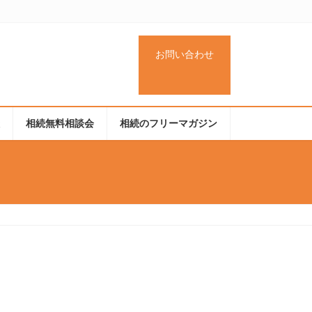
グ
お問い合わせ
ル
ア
ー
イ
プ
コ
リ
ン
リ
ン
ン
談
相続無料相談会
相続のフリーマガジン
ク
ク