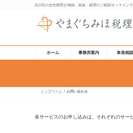
コ
ナ
品川区の女性税理士/相続、税金、経理のご相談/オンライン
ン
ビ
テ
ゲ
ン
ー
ツ
シ
へ
ョ
ス
ン
キ
に
ッ
移
ホーム
事務所案内
単発相
プ
動
トップページ
お問い合わせ
各サービスのお申し込みは、それぞれのサー